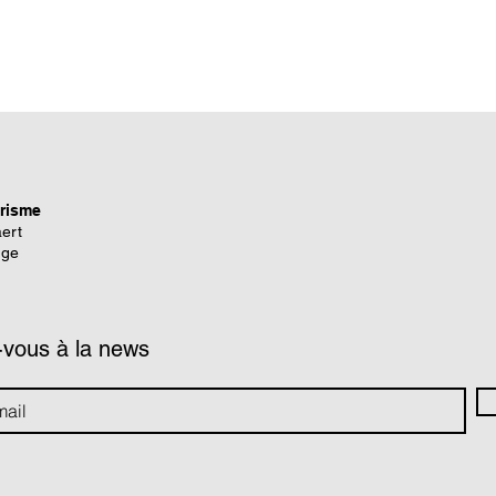
prisme
ert
nge
-vous à la news