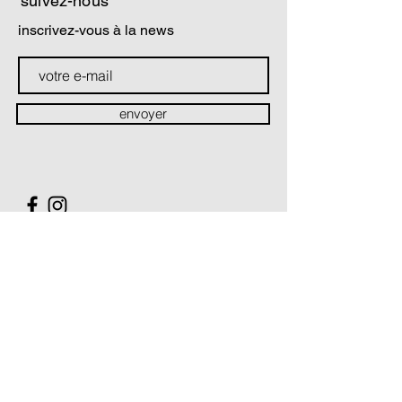
suivez-nous
inscrivez-vous à la news
envoyer
contact
Soutiens & partenaires
La Compagnie Théâtre du prisme est conventionnée par :
Le Ministère de la Culture / Direction régionale des Affaires
culturelles Hauts-de-France
Le Conseil Régional des Hauts-de-France
La Compagnie Théâtre du prisme est soutenue par :
Le Conseil Départemental du Pas-de-Calais
Le Conseil Départemental du Nord
La Ville de Villeneuve d'Ascq