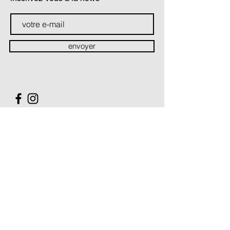
envoyer
contact
Soutiens & partenaires
La Compagnie Théâtre du prisme est conventionnée par :
Le Ministère de la Culture / Direction régionale des Affaires
culturelles Hauts-de-France
Le Conseil Régional des Hauts-de-France
La Compagnie Théâtre du prisme est soutenue par :
Le Conseil Départemental du Pas-de-Calais
Le Conseil Départemental du Nord
La Ville de Villeneuve d'Ascq
Compagnie partenaire des options théâtre des lycées
Pasteur à Lille, Ribot à Saint Omer, Sacré Coeur à