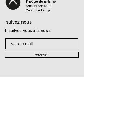
Théâtre du prisme
Arnaud Anckaert
Capucine Lange
suivez-nous
inscrivez-vous à la news
envoyer
contact
Soutiens & partenaires
La Compagnie Théâtre du prisme est conventionnée par :
Le Ministère de la Culture / Direction régionale des Affaires
culturelles Hauts-de-France