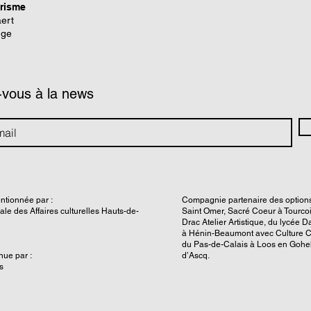
prisme
ert
nge
-vous à la news
ntionnée par :
Compagnie partenaire des options 
nale des Affaires culturelles Hauts-de-
Saint Omer, Sacré Coeur à Tourcoi
Drac Atelier Artistique, du lycée D
à Hénin-Beaumont avec Culture C
du Pas-de-Calais à Loos en Gohel
ue par :
d’Ascq.
s