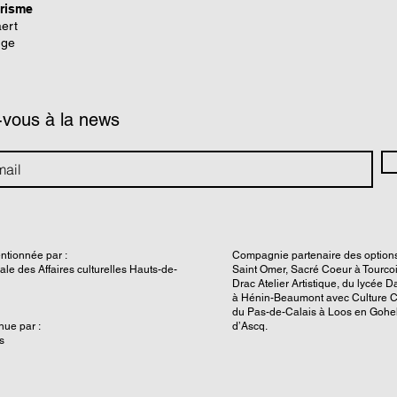
prisme
ert
nge
-vous à la news
ntionnée par :
Compagnie partenaire des options 
nale des Affaires culturelles Hauts-de-
Saint Omer, Sacré Coeur à Tourcoi
Drac Atelier Artistique, du lycée D
à Hénin-Beaumont avec Culture C
du Pas-de-Calais à Loos en Gohel
ue par :
d’Ascq.
s