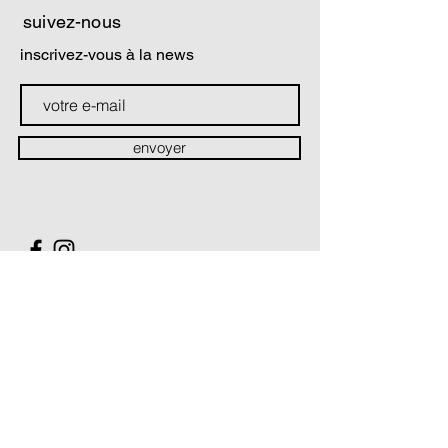
suivez-nous
inscrivez-vous à la news
envoyer
contact
Soutiens & partenaires
La Compagnie Théâtre du prisme est conventionnée par :
Le Ministère de la Culture / Direction régionale des Affaires
culturelles Hauts-de-France
Le Conseil Régional des Hauts-de-France
La Compagnie Théâtre du prisme est soutenue par :
Le Conseil Départemental du Pas-de-Calais