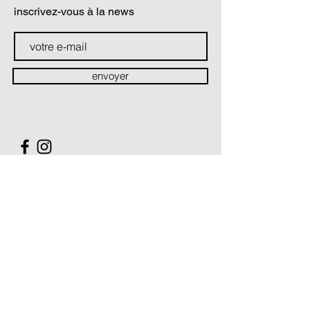
inscrivez-vous à la news
envoyer
contact
Soutiens & partenaires
La Compagnie Théâtre du prisme est conventionnée par :
Le Ministère de la Culture / Direction régionale des Affaires
culturelles Hauts-de-France
Le Conseil Régional des Hauts-de-France
La Compagnie Théâtre du prisme est soutenue par :
Le Conseil Départemental du Pas-de-Calais
Le Conseil Départemental du Nord
La Ville de Villeneuve d'Ascq