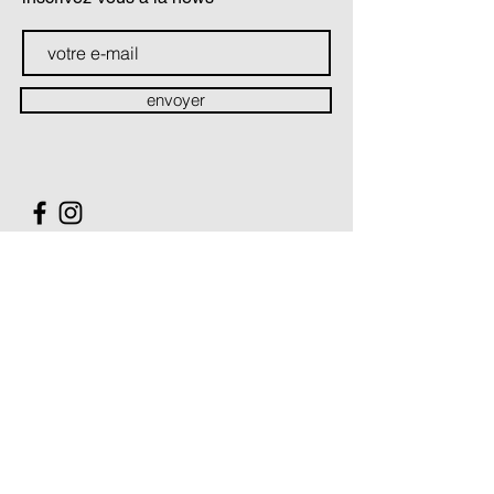
envoyer
contact
Soutiens & partenaires
La Compagnie Théâtre du prisme est conventionnée par :
Le Ministère de la Culture / Direction régionale des Affaires
culturelles Hauts-de-France
Le Conseil Régional des Hauts-de-France
La Compagnie Théâtre du prisme est soutenue par :
Le Conseil Départemental du Pas-de-Calais
Le Conseil Départemental du Nord
La Ville de Villeneuve d'Ascq
Compagnie partenaire des options théâtre des lycées
Pasteur à Lille, Ribot à Saint Omer, Sacré Coeur à