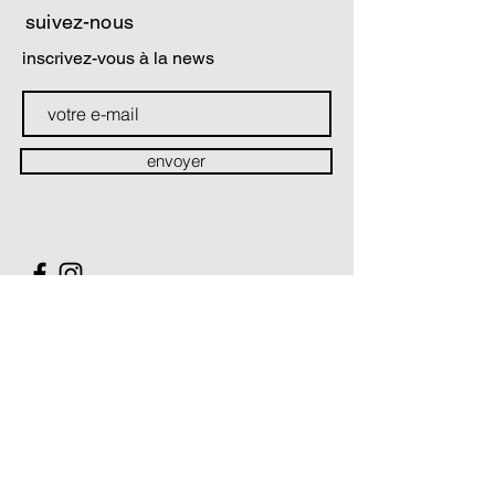
suivez-nous
inscrivez-vous à la news
envoyer
contact
Soutiens & partenaires
La Compagnie Théâtre du prisme est conventionnée par :
Le Ministère de la Culture / Direction régionale des Affaires
culturelles Hauts-de-France
Le Conseil Régional des Hauts-de-France
La Compagnie Théâtre du prisme est soutenue par :
Le Conseil Départemental du Pas-de-Calais