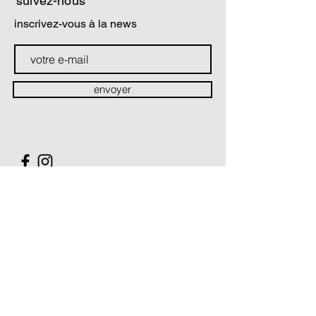
suivez-nous
inscrivez-vous à la news
envoyer
contact
Soutiens & partenaires
La Compagnie Théâtre du prisme est conventionnée par :
Le Ministère de la Culture / Direction régionale des Affaires
culturelles Hauts-de-France
Le Conseil Régional des Hauts-de-France
La Compagnie Théâtre du prisme est soutenue par :
Le Conseil Départemental du Pas-de-Calais
Le Conseil Départemental du Nord
La Ville de Villeneuve d'Ascq