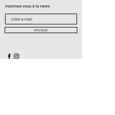
inscrivez-vous à la news
envoyer
contact
Soutiens & partenaires
La Compagnie Théâtre du prisme est conventionnée par :
Le Ministère de la Culture / Direction régionale des Affaires
culturelles Hauts-de-France
Le Conseil Régional des Hauts-de-France
La Compagnie Théâtre du prisme est soutenue par :
Le Conseil Départemental du Pas-de-Calais
Le Conseil Départemental du Nord
La Ville de Villeneuve d'Ascq