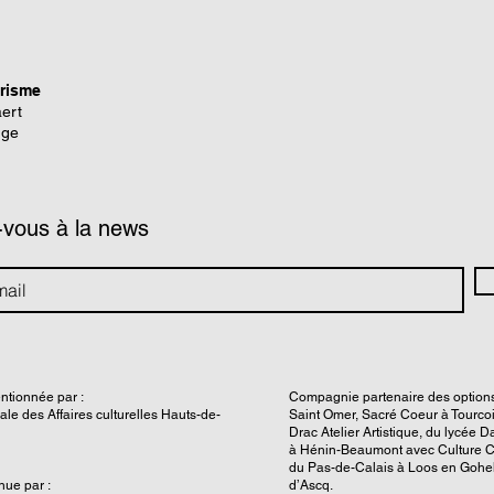
prisme
ert
nge
-vous à la news
ntionnée par :
Compagnie partenaire des options 
nale des Affaires culturelles Hauts-de-
Saint Omer, Sacré Coeur à Tourcoi
Drac Atelier Artistique, du lycée D
à Hénin-Beaumont avec Culture C
du Pas-de-Calais à Loos en Gohel
ue par :
d’Ascq.