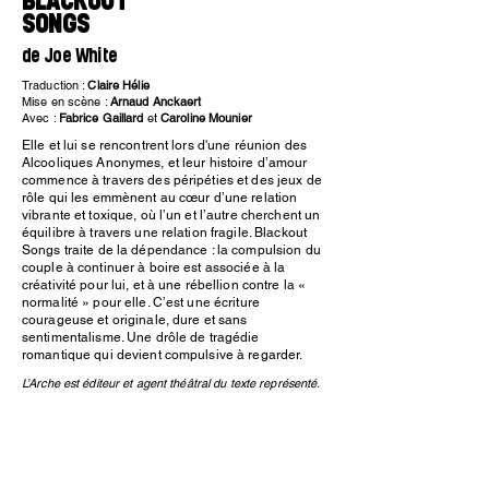
BLACKOUT
SONGS
de Joe White
Traduction :
Claire Hélie
Mise en scène :
Arnaud Anckaert
Avec :
Fabrice Gaillard
et
Caroline Mounier
Elle et lui se rencontrent lors d'une réunion des
Alcooliques Anonymes, et leur histoire d’amour
commence à travers des péripéties et des jeux de
rôle qui les emmènent au cœur d’une relation
vibrante et toxique, où l’un et l’autre cherchent un
équilibre à travers une relation fragile. Blackout
Songs traite de la dépendance : la compulsion du
couple à continuer à boire est associée à la
créativité pour lui, et à une rébellion contre la «
normalité » pour elle. C’est une écriture
courageuse et originale, dure et sans
sentimentalisme. Une drôle de tragédie
romantique qui devient compulsive à regarder.
L’Arche est éditeur et agent théâtral du texte représenté.
Goûter convivial