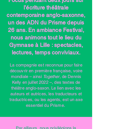
Focus pendant deux jours sur
l’écriture théâtrale
contemporaine anglo-saxonne,
un des ADN du Prisme depuis
26 ans. En ambiance Festival,
nous animons tout le lieu du
Gymnase à Lille : spectacles,
lectures, temps conviviaux.
La compagnie est reconnue pour faire
découvrir en première française, voire
mondiale – ainsi
Together
, de Dennis
Kelly en juillet 2022 –, des textes de
théâtre anglo-saxon. Le lien avec les
auteurs et autrices, les traducteurs et
traductrices, ou les agents, est un axe
essentiel du Prisme.
Par ailleurs, nous privilégions la