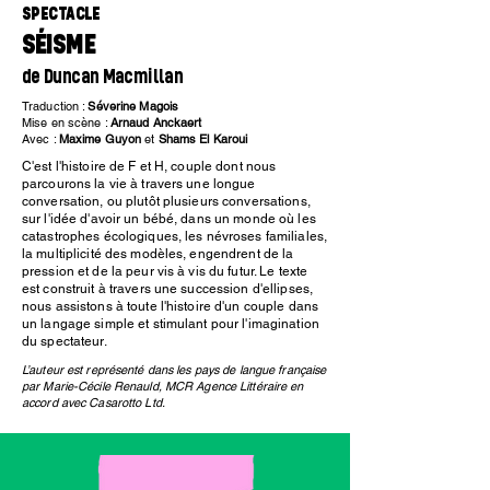
SPECTACLE
SÉISME
de Duncan Macmillan
Traduction :
Séverine Magois
Mise en scène :
Arnaud Anckaert
Avec :
Maxime Guyon
et
Shams El Karoui
C'est l'histoire de F et H, couple dont nous
parcourons la vie à travers une longue
conversation, ou plutôt plusieurs conversations,
sur l'idée d'avoir un bébé, dans un monde où les
catastrophes écologiques, les névroses familiales,
la multiplicité des modèles, engendrent de la
pression et de la peur vis à vis du futur. Le texte
est construit à travers une succession d'ellipses,
nous assistons à toute l'histoire d'un couple dans
un langage simple et stimulant pour l'imagination
du spectateur.
L’auteur est représenté dans les pays de langue française
par Marie-Cécile Renauld, MCR Agence Littéraire en
accord avec Casarotto Ltd.