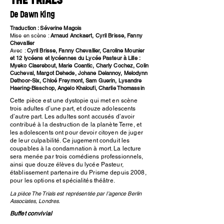
THE TRIALS
De Dawn King
Traduction : Séverine Magois
Mise en scène :
Arnaud Anckaert, Cyril Brisse, Fanny
Chevallier
Avec :
Cyril Brisse, Fanny Chevallier, Caroline Mounier
et 12 lycéens et lycéennes du Lycée Pasteur à Lille :
Myeko Claerebout, Marie Coantic, Charly Cochez, Colin
Cucheval, Margot Dehede, Johane Delannoy, Melodynn
Dethoor-Six, Chloé Freymont, Sam Guerin, Lysandre
Haering-Bisschop, Angelo Khaloufi, Charlie Thomassin
Cette pièce est une dystopie qui met en scène
trois adultes d’une part, et douze adolescents
d’autre part. Les adultes sont accusés d’avoir
contribué à la destruction de la planète Terre, et
les adolescents ont pour devoir citoyen de juger
de leur culpabilité. Ce jugement conduit les
coupables à la condamnation à mort. La lecture
sera menée par trois comédiens professionnels,
ainsi que douze élèves du lycée Pasteur,
établissement partenaire du Prisme depuis 2008,
pour les options et spécialités théâtre.
La pièce The Trials est représentée par l’agence Berlin
Associates, Londres.
Buffet convivial