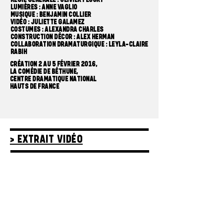
LUMIÈRES : ANNE VAGLIO
MUSIQUE : BENJAMIN COLLIER
VIDÉO : JULIETTE GALAMEZ
COSTUMES : ALEXANDRA CHARLES
CONSTRUCTION DÉCOR : ALEX HERMAN
COLLABORATION DRAMATURGIQUE : LEYLA-CLAIRE
RABIH
CRÉATION 2 AU 5 FÉVRIER 2016,
LA COMÉDIE DE BÉTHUNE,
CENTRE DRAMATIQUE NATIONAL
HAUTS DE FRANCE
› EXTRAIT VIDÉO
L'Autrice est représentée dans les pays de langue
française par l'Agence R&R, Renauld et Richardson,
Paris
Production :
Compagnie Théâtre du prisme, Arnaud
Anckaert & Capucine Lange
Coproduction :
La Comédie de Béthune, CDN Nord Pas-de-
Calais, Le Théâtre de Rungis
Avec le soutien :
la SPEDIDAM
Accueil en résidence de création :
Compagnie de l'Oiseau